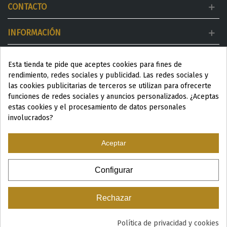
CONTACTO
INFORMACIÓN
MI CUENTA
Esta tienda te pide que aceptes cookies para fines de
rendimiento, redes sociales y publicidad. Las redes sociales y
DESTACADOS
las cookies publicitarias de terceros se utilizan para ofrecerte
funciones de redes sociales y anuncios personalizados. ¿Aceptas
estas cookies y el procesamiento de datos personales
involucrados?
Aceptar
ESP
|
ENG
|
Configurar
© 2024 Productos Wellness para Spa y Centros de estética
Rechazar
Política de privacidad y cookies
0