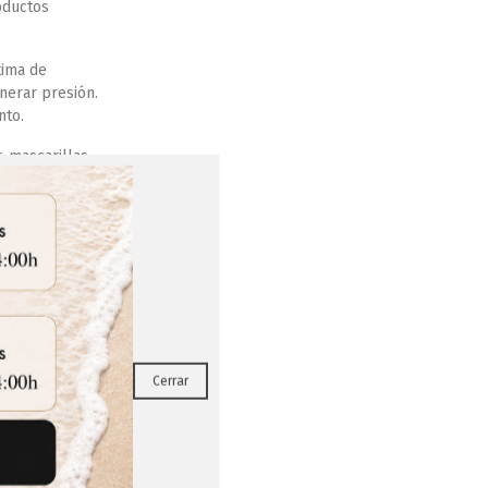
oductos
tima de
nerar presión.
nto.
, mascarillas,
enado,
s que buscan
ente
,
o
.
RRAR
Cerrar