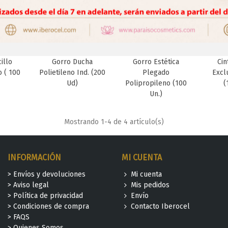
illo
Gorro Ducha
Gorro Estética
Cin
to
Favorito
Favorito
o ( 100
Polietileno Ind. (200
Plegado
Excl
Ud)
Polipropileno (100
(
Un.)
Mostrando
1
-4 de 4 artículo(s)
INFORMACIÓN
MI CUENTA
> Envíos y devoluciones
Mi cuenta
> Aviso legal
Mis pedidos
> Política de privacidad
Envío
> Condiciones de compra
Contacto Iberocel
> FAQS
> Quienes Somos