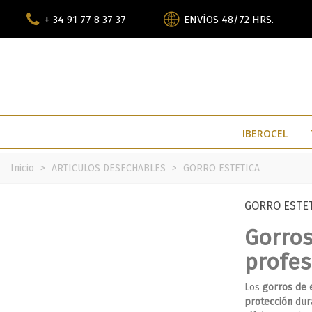
+ 34 91 77 8 37 37
ENVÍOS 48/72 HRS.
IBEROCEL
Inicio
>
ARTICULOS DESECHABLES
>
GORRO ESTETICA
GORRO ESTE
Gorros
profes
Los
gorros de 
protección
dura