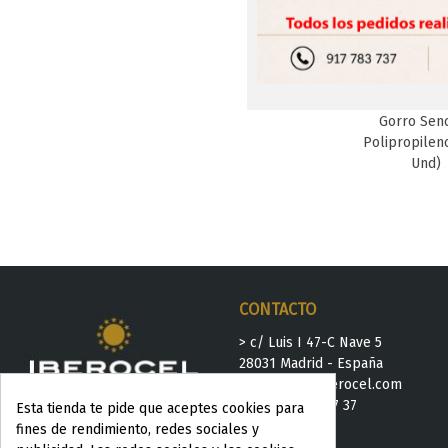
Gorro Senc
Favori
Polipropilen
Und)
CONTACTO
> c/ Luis I 47-C Nave 5
28031 Madrid - España
>
iberocel@iberocel.com
>
+ 34 91 778 37 37
Esta tienda te pide que aceptes cookies para
fines de rendimiento, redes sociales y