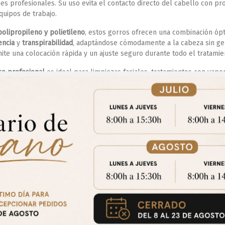
es profesionales. Su uso evita el contacto directo del cabello con pr
quipos de trabajo.
polipropileno y polietileno
, estos gorros ofrecen una combinación óp
encia
y
transpirabilidad
, adaptándose cómodamente a la cabeza sin ge
ite una colocación rápida y un ajuste seguro durante todo el tratamie
co profesional
es ideal para limpiezas faciales, tratamientos con vapor
rocedimientos médico-estéticos, ayudando a mantener un entorno
ord
fesional
en cada sesión.
 de
gorros desechables para estética
está pensada para profesionale
ico de un solo uso
, práctico y fiable, mejorando la
experiencia del cli
s protocolos de trabajo y reforzando la
imagen profesional del centr
Aviso Importante
trate para acceder a los precios y realizar tus pedidos online.!
CE
Puedes hacerlo desde
Aqui!