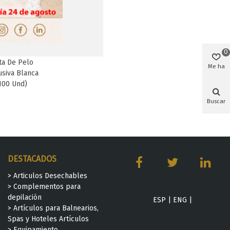
0
ta De Pelo
Favorito
Me ha
usiva Blanca
gustado
100 Und)
Buscar
DESTACADOS
> Articulos Desechables
> Complementos para
depilación
ESP
|
ENG
|
> Artículos para Balnearios,
Spas y Hoteles Artículos
> Equipamiento