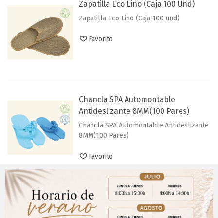
Zapatilla Eco Lino (Caja 100 Und)
Zapatilla Eco Lino (Caja 100 und)
Favorito
Chancla SPA Automontable
Antideslizante 8MM(100 Pares)
Chancla SPA Automontable Antideslizante
8MM(100 Pares)
Favorito
Mostrando
1
-12 de 12 artículo(s)
¿Qué son las zapatillas y
Aviso Importante