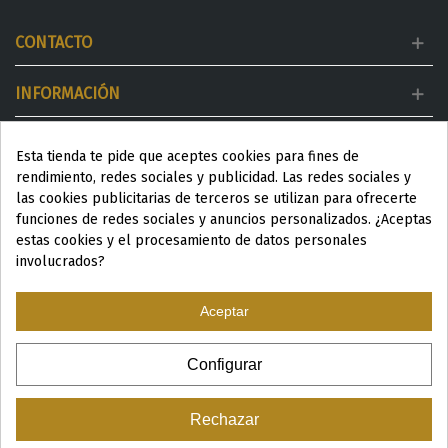
CONTACTO
INFORMACIÓN
MI CUENTA
Esta tienda te pide que aceptes cookies para fines de
rendimiento, redes sociales y publicidad. Las redes sociales y
DESTACADOS
las cookies publicitarias de terceros se utilizan para ofrecerte
funciones de redes sociales y anuncios personalizados. ¿Aceptas
estas cookies y el procesamiento de datos personales
involucrados?
Aceptar
ESP
|
ENG
|
Configurar
© 2024 Productos Wellness para Spa y Centros de estética
Rechazar