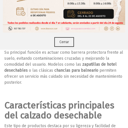
chanclas desechables?
¡Regístrate para acceder a los precios y realizar
CERRAR
tus pedidos online.!
Las
zapatillas desechables
son un tipo de calzado ligero
pensado para utilizarse durante periodos limitados de tiempo en
Puedes hacerlo desde
Aqui!
entornos donde la higiene es fundamental. Habitualmente se
emplean como complemento en hoteles, spas o balnearios,
aunque también resultan habituales en clínicas, laboratorios o
centros sanitarios.
Cerrar
Su principal función es actuar como barrera protectora frente al
suelo, evitando contaminaciones cruzadas y mejorando la
comodidad del usuario. Modelos como las
zapatillas de hotel
desechables
o las clásicas
chanclas para balneario
permiten
ofrecer un servicio más cuidado sin necesidad de mantenimiento
posterior.
Características principales
del calzado desechable
Este tipo de productos destaca por su ligereza y facilidad de