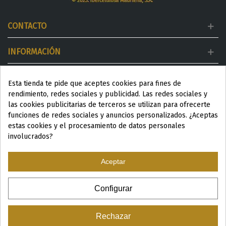
CONTACTO
INFORMACIÓN
MI CUENTA
Esta tienda te pide que aceptes cookies para fines de
rendimiento, redes sociales y publicidad. Las redes sociales y
DESTACADOS
las cookies publicitarias de terceros se utilizan para ofrecerte
funciones de redes sociales y anuncios personalizados. ¿Aceptas
estas cookies y el procesamiento de datos personales
involucrados?
Aceptar
ESP
|
ENG
|
Configurar
© 2024 Productos Wellness para Spa y Centros de estética
Rechazar