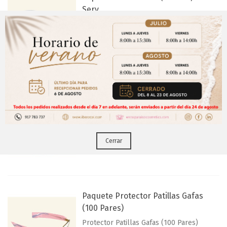
Serv.
Papel Cuello elastico (5 unds.) 100 Serv.
Favorito
Aviso Importante
¡Regístrate para acceder a los precios y realizar
CERRAR
tus pedidos online.!
Capa Tinte GL. 60 Azul ( 50 Und)
Puedes hacerlo desde
Aqui!
Capa Tinte GL. 60 Azul ( 50 und)
Favorito
Cerrar
Paquete Protector Patillas Gafas
(100 Pares)
Protector Patillas Gafas (100 Pares)