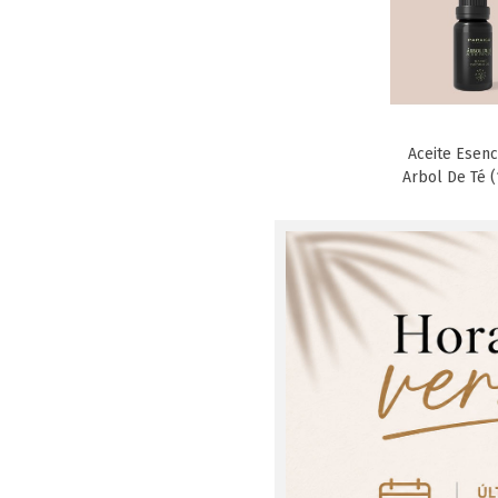
Aceite Esenc
Favori
Arbol De Té (
¡Regís
Aceite Esenc
Favori
Lavanda (10