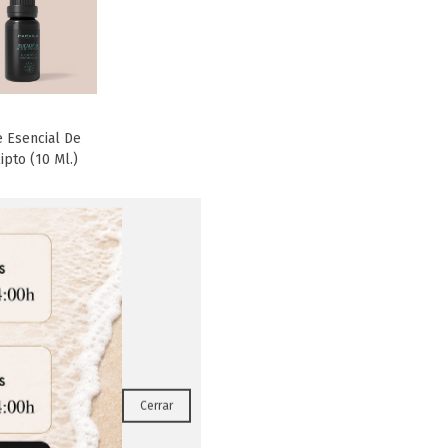
e Esencial De
Favorito
ipto (10 Ml.)
RRAR
Cerrar
e Esencial De
Favorito
ta (10 Ml.)