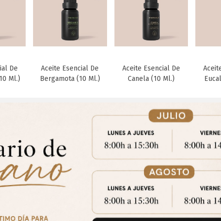
ial De
Aceite Esencial De
Aceite Esencial De
Aceit
to
Favorito
Favorito
10 Ml.)
Bergamota (10 Ml.)
Canela (10 Ml.)
Eucal
Aviso Importante
trate para acceder a los precios y realizar tus pedidos online.!
CE
ial De
Aceite Esencial De
Aceite Esencial De
Aceit
to
Favorito
Favorito
Puedes hacerlo desde
Aqui!
 Ml.)
Limón (10 Ml.)
Mandarina (10 Ml.)
Men