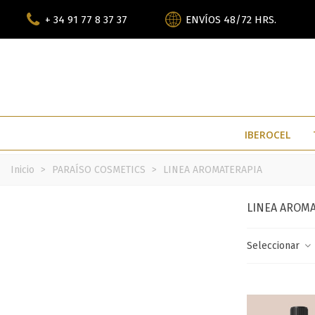
+ 34 91 77 8 37 37
ENVÍOS 48/72 HRS.
IBEROCEL
Inicio
>
PARAÍSO COSMETICS
>
LINEA AROMATERAPIA
LINEA AROM
Seleccionar