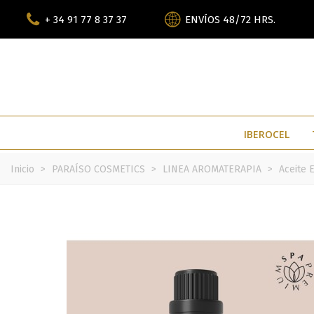
+ 34 91 77 8 37 37
ENVÍOS 48/72 HRS.
IBEROCEL
Inicio
>
PARAÍSO COSMETICS
>
LINEA AROMATERAPIA
>
Aceite 