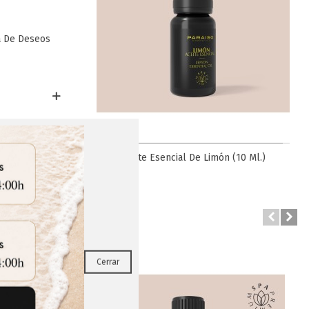
a De Deseos
Favorito
vanda (10 Ml.)
Aceite Esencial De Limón (10 Ml.)
RRAR
Cerrar