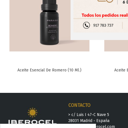
Aceite Esencial De Romero (10 Ml.)
Aceite 
Favorito
CONTACTO
> c/ Luis I 47-C Nave 5
28031 Madrid - España
>
iberocel@iberocel.com