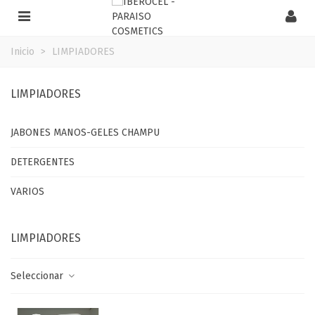
Inicio
>
LIMPIADORES
LIMPIADORES
JABONES MANOS-GELES CHAMPU
DETERGENTES
VARIOS
LIMPIADORES
Seleccionar