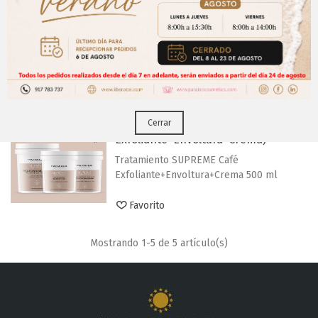
Aviso Importante
Envoltura Cafe Verde PELL-OFF SUPREME
¡Regístrate para acceder a los precios y realizar
( 1 kg)
CERRAR
tus pedidos online.!
Favorito
Puedes hacerlo desde
Aqui!
Tratamiento SUPREME (
Cerrar
Exfoliante+Envoltura+Crema)
Tratamiento SUPREME Café
Exfoliante+Envoltura+Crema 500 ml
Favorito
Mostrando
1
-5 de 5 artículo(s)