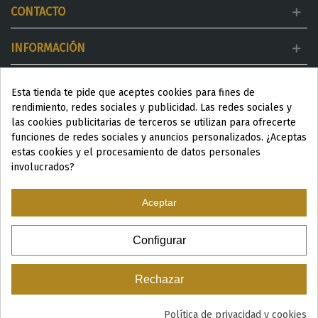
CONTACTO
INFORMACIÓN
MI CUENTA
Esta tienda te pide que aceptes cookies para fines de
rendimiento, redes sociales y publicidad. Las redes sociales y
DESTACADOS
las cookies publicitarias de terceros se utilizan para ofrecerte
funciones de redes sociales y anuncios personalizados. ¿Aceptas
estas cookies y el procesamiento de datos personales
involucrados?
Aceptar
ESP
|
ENG
|
Configurar
© 2024 Productos Wellness para Spa y Centros de estética
Rechazar
Política de privacidad y cookies