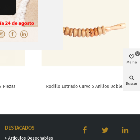
0
Me ha
gustado
Buscar
9 Piezas
Rodillo Estriado Curvo 5 Anillos Dobles
Favorito
DESTACADOS
> Articulos Desechables