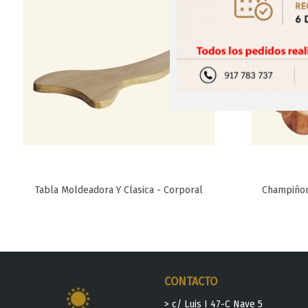
Tabla Moldeadora Y Clasica - Corporal
Champiñon
Favorito
CONTACTO
> c/ Luis I 47-C Nave 5