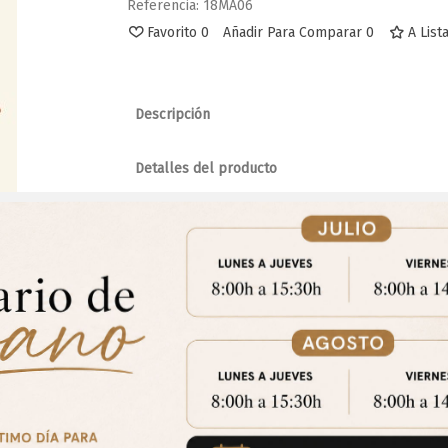
Referencia:
18MA06
Favorito
0
Añadir Para Comparar
0
A List
Descripción
Detalles del producto
Adjuntos
Favorito
Favorito
Copa Sueca Con Rodillo
Copa Sueca Clasi
Comentarios
Aviso Importante
trate para acceder a los precios y realizar tus pedidos online.!
CE
Puedes hacerlo desde
Aqui!