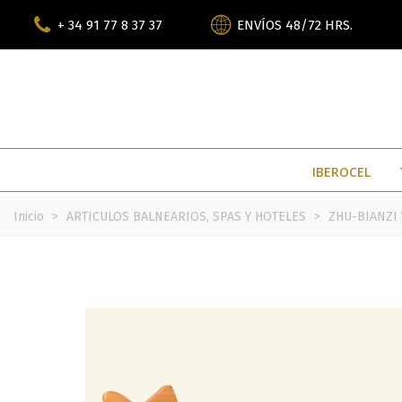
+ 34 91 77 8 37 37
ENVÍOS 48/72 HRS.
IBEROCEL
Inicio
>
ARTICULOS BALNEARIOS, SPAS Y HOTELES
>
ZHU-BIANZI