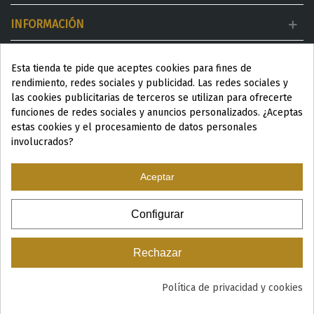
INFORMACIÓN
MI CUENTA
Esta tienda te pide que aceptes cookies para fines de
rendimiento, redes sociales y publicidad. Las redes sociales y
DESTACADOS
las cookies publicitarias de terceros se utilizan para ofrecerte
funciones de redes sociales y anuncios personalizados. ¿Aceptas
estas cookies y el procesamiento de datos personales
involucrados?
Aceptar
ESP
|
ENG
|
Configurar
© 2024 Productos Wellness para Spa y Centros de estética
Rechazar
Política de privacidad y cookies
0
Me ha gustado
Cerrar Sesión
Buscar