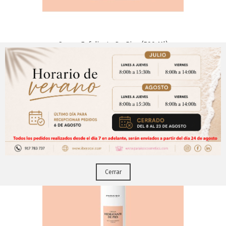
Crema Exfoliante De Pies (500 Ml)
Aviso Importante
Los Clientes Que Adquirieron Este Producto También
¡Regístrate para acceder a los precios y realizar
Compraron:
CERRAR
tus pedidos online.!
Puedes hacerlo desde
Aqui!
Cerrar