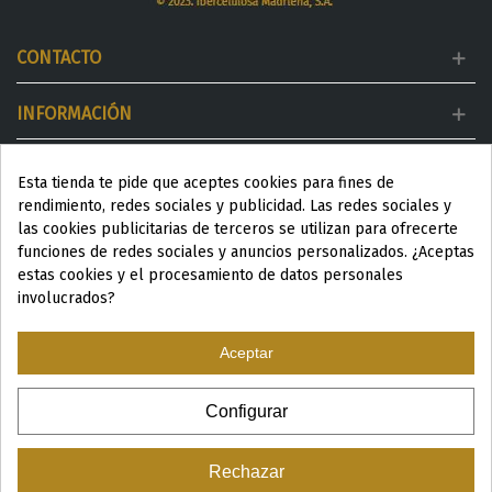
CONTACTO
INFORMACIÓN
MI CUENTA
Esta tienda te pide que aceptes cookies para fines de
rendimiento, redes sociales y publicidad. Las redes sociales y
DESTACADOS
las cookies publicitarias de terceros se utilizan para ofrecerte
funciones de redes sociales y anuncios personalizados. ¿Aceptas
estas cookies y el procesamiento de datos personales
involucrados?
Aceptar
ESP
|
ENG
|
Configurar
© 2024 Productos Wellness para Spa y Centros de estética
Rechazar