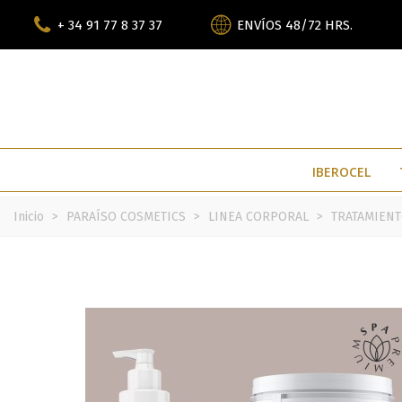
+ 34 91 77 8 37 37
ENVÍOS 48/72 HRS.
IBEROCEL
Inicio
>
PARAÍSO COSMETICS
>
LINEA CORPORAL
>
TRATAMIEN