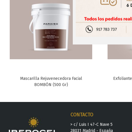
Mascarilla Rejuvenecedora Facial
Exfoliant
Favorito
BOMBÓN (500 Gr)
CONTACTO
> c/ Luis I 47-C Nave 5
28031 Madrid - España