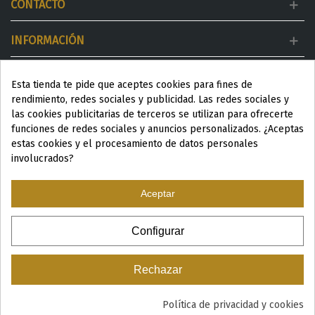
CONTACTO
INFORMACIÓN
MI CUENTA
Esta tienda te pide que aceptes cookies para fines de
rendimiento, redes sociales y publicidad. Las redes sociales y
DESTACADOS
las cookies publicitarias de terceros se utilizan para ofrecerte
funciones de redes sociales y anuncios personalizados. ¿Aceptas
estas cookies y el procesamiento de datos personales
involucrados?
Aceptar
ESP
|
ENG
|
Configurar
© 2024 Productos Wellness para Spa y Centros de estética
Rechazar
Política de privacidad y cookies
0