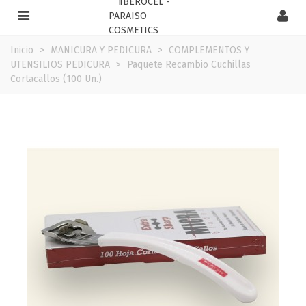
Inicio
>
MANICURA Y PEDICURA
>
COMPLEMENTOS Y
UTENSILIOS PEDICURA
>
Paquete Recambio Cuchillas
Cortacallos (100 Un.)