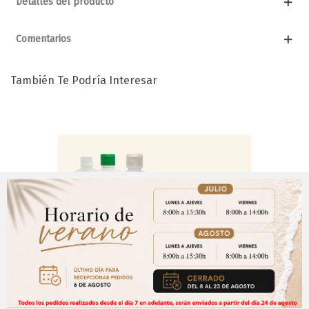
Detalles del producto
Comentarios
También Te Podría Interesar
Aviso Importante
¡Regístrate para acceder a los precios y realizar
CERRAR
tus pedidos online.!
Puedes hacerlo desde
Aqui!