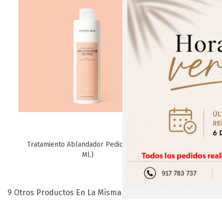
¡Regís
Tratamiento Ablandador Pedicura (250
Crema Musc
Favorito
Ml.)
9 Otros Productos En La Misma Categoría: