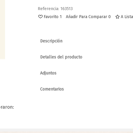
Referencia:
163513
Favorito
1
Añadir Para Comparar
0
A List
Descripción
Detalles del producto
Favorito
Favorito
Tijeras Acero Inox Uñas
Alicates Corte Uñas A
Adjuntos
Comentarios
raron: