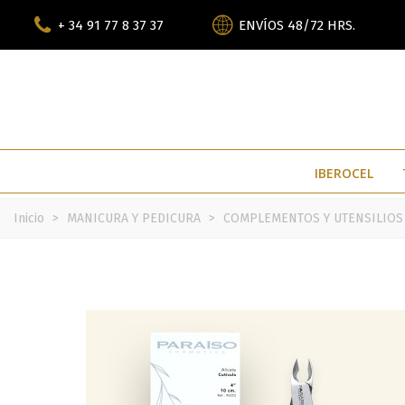
+ 34 91 77 8 37 37
ENVÍOS 48/72 HRS.
IBEROCEL
Inicio
>
MANICURA Y PEDICURA
>
COMPLEMENTOS Y UTENSILIOS