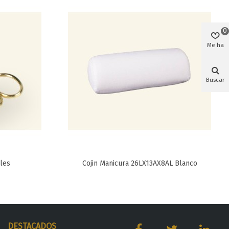
0
Me ha
gustado
Buscar
eles
Cojin Manicura 26LX13AX8AL Blanco
Favorito
DESTACADOS