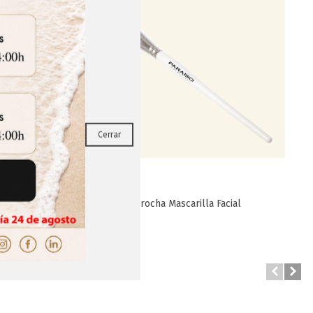
RRAR
Cerrar
nte C*VIT
Brocha Mascarilla Facial
Favorito