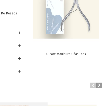
a De Deseos
Favorito
crilicas Rojo
Alicate Manicura Uñas Inox.