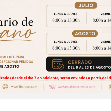
Aviso Importante
trate para acceder a los precios y realizar tus pedidos online.!
CE
Puedes hacerlo desde
Aqui!
ular Arnica Y Cannabis (1000
Mascarilla Facial Antioxida
Favorito
Favorito
Ml)
INTENSIVE(500 Gr)