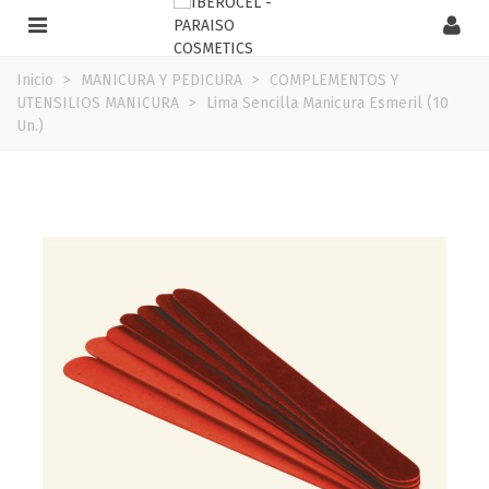
Inicio
>
MANICURA Y PEDICURA
>
COMPLEMENTOS Y
UTENSILIOS MANICURA
>
Lima Sencilla Manicura Esmeril (10
Un.)