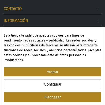
CONTACTO
INFORMACIÓN
MI CUENTA
Esta tienda te pide que aceptes cookies para fines de
rendimiento, redes sociales y publicidad. Las redes sociales y
DESTACADOS
las cookies publicitarias de terceros se utilizan para ofrecerte
funciones de redes sociales y anuncios personalizados. ¿Aceptas
estas cookies y el procesamiento de datos personales
involucrados?
Aceptar
ESP
|
ENG
|
Configurar
© 2024 Productos Wellness para Spa y Centros de estética
Rechazar