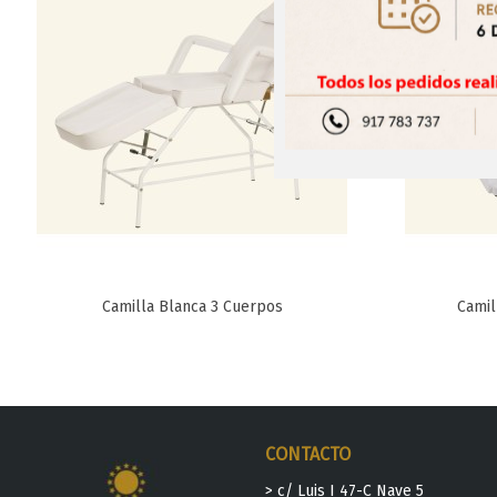
Camilla Blanca 3 Cuerpos
Camil
Favorito
CONTACTO
> c/ Luis I 47-C Nave 5