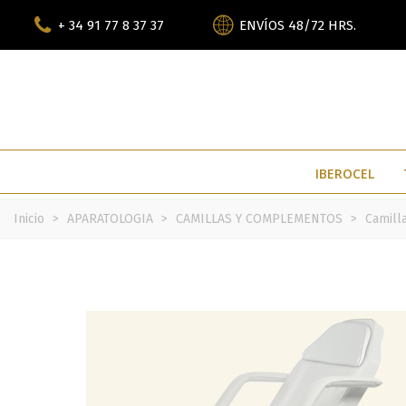
+ 34 91 77 8 37 37
ENVÍOS 48/72 HRS.
IBEROCEL
Inicio
>
APARATOLOGIA
>
CAMILLAS Y COMPLEMENTOS
>
Camill