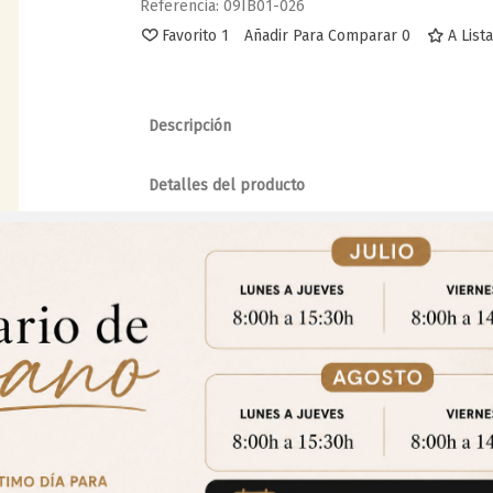
Referencia:
09IB01-026
Favorito
1
Añadir Para Comparar
0
A List
Descripción
Detalles del producto
Adjuntos
Favorito
Favorito
Camilla Plegable De Madera
Camilla Blanca 
Comentarios
Aviso Importante
trate para acceder a los precios y realizar tus pedidos online.!
CE
Puedes hacerlo desde
Aqui!