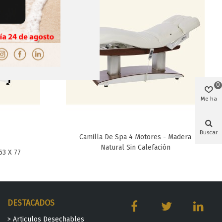
0
Me ha
gustado
Buscar
Camilla De Spa 4 Motores - Madera
Favorito
Natural Sin Calefación
63 X 77
DESTACADOS
> Articulos Desechables