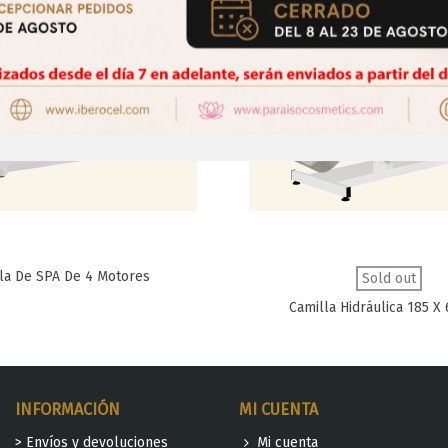
la De SPA De 4 Motores
Favorito
Favorito
Sold out
Camilla Hidráulica 185 X 
INFORMACIÓN
MI CUENTA
> Envíos y devoluciones
Mi cuenta