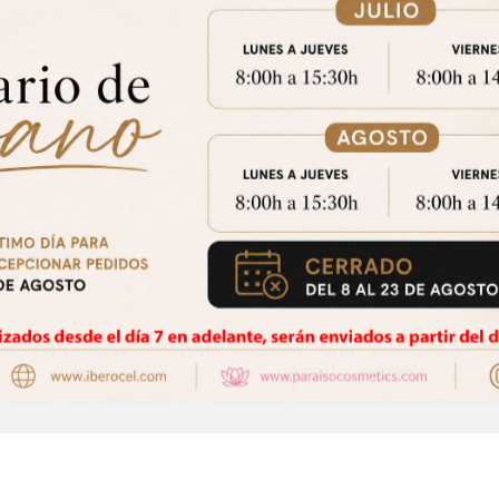
Aviso Importante
trate para acceder a los precios y realizar tus pedidos online.!
CE
Puedes hacerlo desde
Aqui!
patula Madera Universal (100
Gel Ultrasonido Transparente
Favorito
Favorito
Un.)