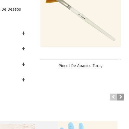
a De Deseos
Favorito
a Facial
Pincel De Abanico Toray