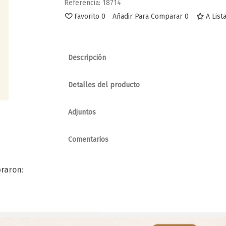
Referencia:
18714
Favorito
0
Añadir Para Comparar
0
A List
Descripción
Detalles del producto
Adjuntos
Favorito
Favorito
Brocha Silicona
Brocha Mascarill
Comentarios
raron: