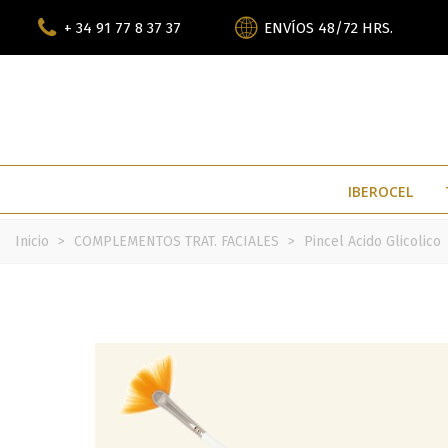
+ 34 91 77 8 37 37
ENVÍOS 48/72 HRS.
IBEROCEL
Inicio
>
COMPLEMENTOS TRAT. FACIALES
>
Pincel Acido Glicolico