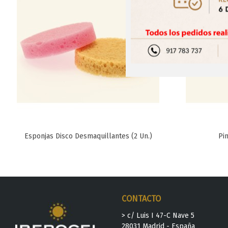
Esponjas Disco Desmaquillantes (2 Un.)
Pi
Favorito
CONTACTO
> c/ Luis I 47-C Nave 5
28031 Madrid - España