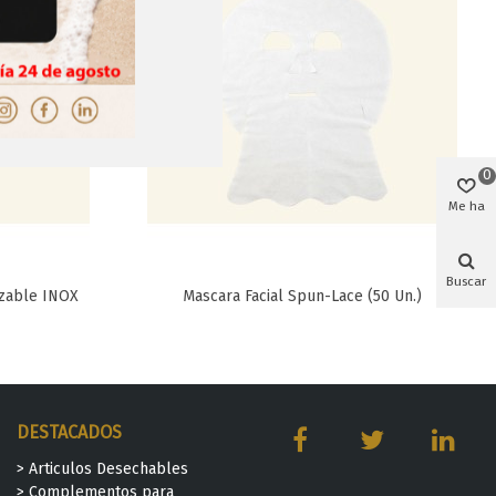
0
Me ha
gustado
Buscar
izable INOX
Mascara Facial Spun-Lace (50 Un.)
Favorito
DESTACADOS
> Articulos Desechables
> Complementos para