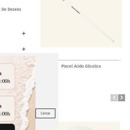
a De Deseos
Favorito
a Facial
Pincel Acido Glicolico
RRAR
Cerrar