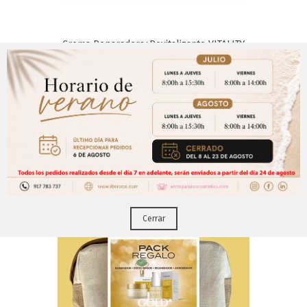
Crema Reparadora+Revitalizante VITALITY
(50 Ml)
Aviso Importante
Los Clientes Que Adquirieron Este Producto También
¡Regístrate para acceder a los precios y realizar
Compraron:
CERRAR
tus pedidos online.!
Puedes hacerlo desde
Aqui!
Cerrar