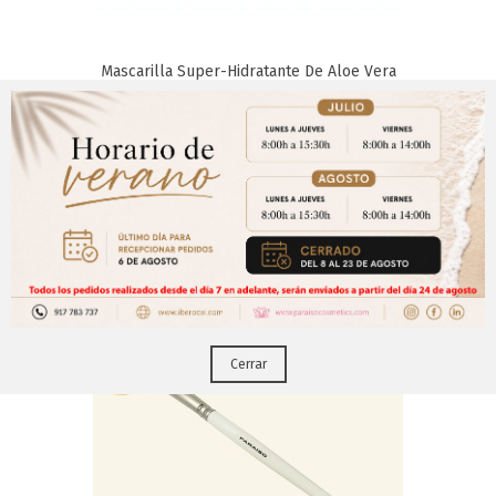
Mascarilla Super-Hidratante De Aloe Vera
(500 Gr)
Aviso Importante
Los Clientes Que Adquirieron Este Producto También
Compraron:
¡Regístrate para acceder a los precios y realizar
CERRAR
tus pedidos online.!
Puedes hacerlo desde
Aqui!
Cerrar