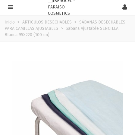
Inicio
>
ARTICULOS DESECHABLES
>
SÁBANAS DESECHABLES
PARA CAMILLAS AJUSTABLES
>
Sabana Ajustable SENCILLA
Blanca 95X220 (100 un)