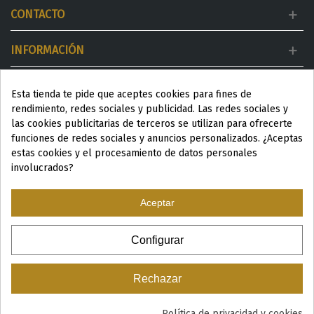
CONTACTO
INFORMACIÓN
MI CUENTA
Esta tienda te pide que aceptes cookies para fines de
rendimiento, redes sociales y publicidad. Las redes sociales y
DESTACADOS
las cookies publicitarias de terceros se utilizan para ofrecerte
funciones de redes sociales y anuncios personalizados. ¿Aceptas
estas cookies y el procesamiento de datos personales
involucrados?
Aceptar
ESP
|
ENG
|
Configurar
© 2024 Productos Wellness para Spa y Centros de estética
Rechazar
Política de privacidad y cookies