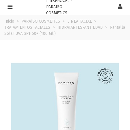
Inicio
>
PARAÍSO COSMETICS
>
LINEA FACIAL
>
TRATAMIENTOS FACIALES
>
HIDRATANTES-ANTIEDAD
>
Pantalla
Solar UVA SPF 50+ (100 Ml.)