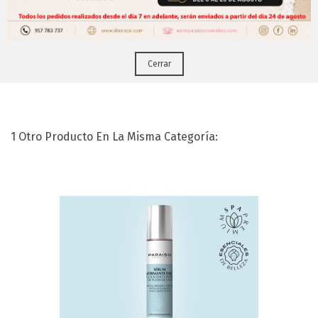
Puedes hacerlo desde
Aqui!
Leche Limpiadora Extracto Menta Y Aceite
Cerrar
De Te(250ml)
1 Otro Producto En La Misma Categoría: