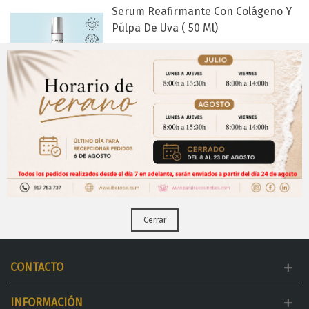
Serum Reafirmante Con Colágeno Y
Púlpa De Uva ( 50 Ml)
Serum Reafirmante con Colágeno y Púlpa
de Uva ( 50 ml)
Favorito
Aviso Importante
¡Regístrate para acceder a los precios y realizar
Mostrando
1
-2 de 2 artículo(s)
CERRAR
tus pedidos online.!
Puedes hacerlo desde
Aqui!
Cerrar
CONTACTO
INFORMACIÓN