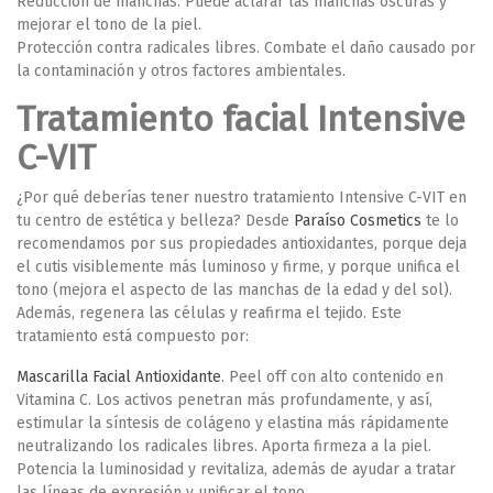
Reducción de manchas.
Puede aclarar las manchas oscuras y
mejorar el tono de la piel.
Protección contra radicales libres.
Combate el daño causado por
la contaminación y otros factores ambientales.
Tratamiento facial Intensive
C-VIT
¿Por qué deberías tener nuestro tratamiento Intensive C-VIT en
tu centro de estética y belleza?
Desde
Paraíso Cosmetics
te lo
recomendamos por sus propiedades antioxidantes, porque deja
el cutis visiblemente más luminoso y firme, y porque unifica el
tono (mejora el aspecto de las manchas de la edad y del sol).
Además, regenera las células y reafirma el tejido. Este
tratamiento está compuesto por:
Mascarilla Facial Antioxidante
.
Peel off con alto contenido en
Vitamina C. Los activos penetran más profundamente, y así,
estimular la síntesis de colágeno y elastina más rápidamente
neutralizando los radicales libres. Aporta firmeza a la piel.
Potencia la luminosidad y revitaliza, además de ayudar a tratar
las líneas de expresión y unificar el tono.