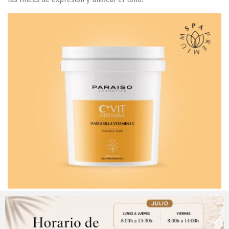
Ampollas concentrado vitamina C
.
Combate el foto-
envejecimiento cutáneo. Contiene una alta concentración de
vitamina C que estimula la síntesis de colágeno y reduce la