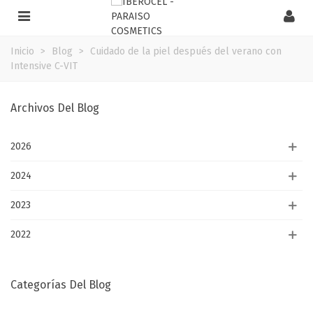
Inicio
>
Blog
>
Cuidado de la piel después del verano con
Intensive C-VIT
Archivos Del Blog
2026
2024
2023
2022
Categorías Del Blog