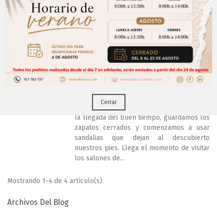
¡Encuentra los mejores productos para el
cuidado de uñas en Paraíso Cosmetics! Tus
Aviso Importante
clientes lucirán unas manos y uñas más
sanas y bonitas con nuestra línea de
¡Regístrate para acceder a los precios y realizar
manicura.
CERRAR
tus pedidos online.!
Puedes hacerlo desde
Aqui!
Línea de pedicura profesional para
salones de belleza
por
Iberocel
2 Años hace
Cerrar
¡Prepárate para la temporada estival! Con
la llegada del buen tiempo, guardamos los
zapatos cerrados y comenzamos a usar
sandalias que dejan al descubierto
nuestros pies. Llega el momento de visitar
los salones de...
Mostrando 1-4 de 4 artículo(s)
Archivos Del Blog