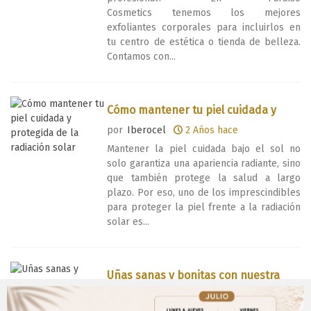
Cosmetics tenemos los mejores
exfoliantes corporales para incluirlos en
tu centro de estética o tienda de belleza.
Contamos con...
Cómo mantener tu piel cuidada y
protegida de la radiación solar
por
Iberocel
2 Años hace
Mantener la piel cuidada bajo el sol no
solo garantiza una apariencia radiante, sino
que también protege la salud a largo
plazo. Por eso, uno de los imprescindibles
para proteger la piel frente a la radiación
solar es...
Uñas sanas y bonitas con nuestra
línea de manicura
por
Iberocel
2 Años hace