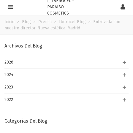
Inicio
>
Blog
>
Prensa
>
Iberocel Blog
>
Entrevista con
nuestro director. Nueva estética. Madrid
Archivos Del Blog
2026
2024
2023
2022
Categorías Del Blog