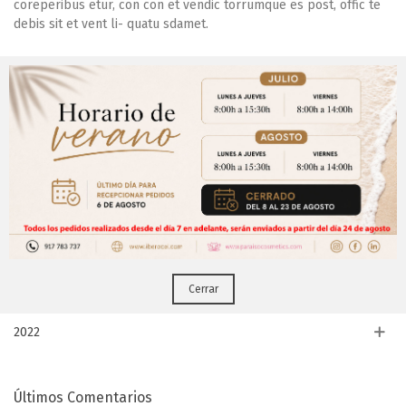
coreperibus etur, con con et vendic torrumque
es post, offic te
debis sit et vent li
- quatu sdamet.
Dejar Un Comentario
Por favor
login
para publicar un comentario.
Aviso Importante
Archivos Del Blog
¡Regístrate para acceder a los precios y realizar
CERRAR
tus pedidos online.!
2026
Puedes hacerlo desde
Aqui!
2024
Cerrar
2023
2022
Últimos Comentarios