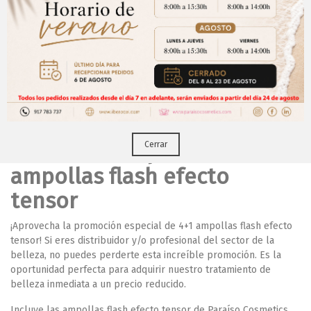
Aviso Importante
¡Regístrate para acceder a los precios y realizar
CERRAR
tus pedidos online.!
Puedes hacerlo desde
Aqui!
Promoción especial
Cerrar
ampollas flash efecto
tensor
¡Aprovecha la promoción especial de 4+1 ampollas flash efecto
tensor!
Si eres distribuidor y/o profesional del sector de la
belleza, no puedes perderte esta increíble promoción. Es la
oportunidad perfecta para adquirir nuestro tratamiento de
belleza inmediata a un precio reducido.
Incluye las ampollas flash efecto tensor de Paraíso Cosmetics