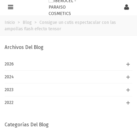
Inicio
>
Blog
>
Consigue un cutis espectacular con las
ampollas flash efecto tensor
Archivos Del Blog
2026
2024
2023
2022
Categorías Del Blog