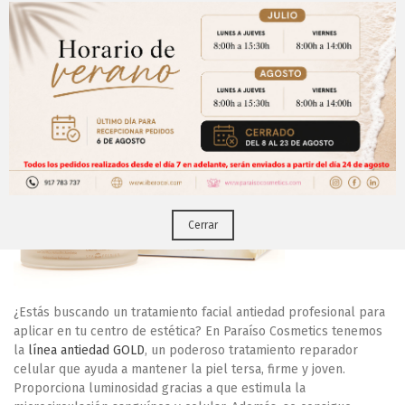
individualizada y recomendar el enfoque más adecuado según
tus necesidades específicas.
Tratamiento antiedad GOLD
Aviso Importante
de Paraíso Cosmetics
¡Regístrate para acceder a los precios y realizar
CERRAR
tus pedidos online.!
Puedes hacerlo desde
Aqui!
Cerrar
¿Estás buscando un tratamiento facial antiedad profesional para
aplicar en tu centro de estética?
En Paraíso Cosmetics tenemos
la
línea antiedad GOLD
, un poderoso tratamiento reparador
celular que ayuda a mantener la piel tersa, firme y joven.
Proporciona luminosidad gracias a que estimula la