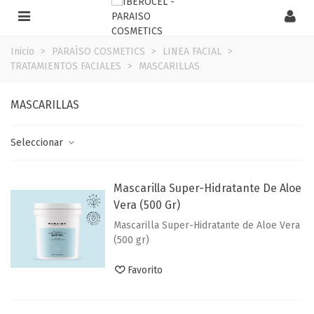
Inicio
>
PARAÍSO COSMETICS
>
LINEA FACIAL
>
TRATAMIENTOS FACIALES
>
MASCARILLAS
MASCARILLAS
Seleccionar
Mascarilla Super-Hidratante De Aloe
Vera (500 Gr)
Mascarilla Super-Hidratante de Aloe Vera
(500 gr)
Favorito