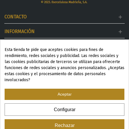
CONTACTO
INFORMACIÓN
MI CUENTA
Esta tienda te pide que aceptes cookies para fines de
rendimiento, redes sociales y publicidad. Las redes sociales y
DESTACADOS
las cookies publicitarias de terceros se utilizan para ofrecerte
funciones de redes sociales y anuncios personalizados. ¿Aceptas
estas cookies y el procesamiento de datos personales
involucrados?
Aceptar
ESP
|
ENG
|
Configurar
© 2024 Productos Wellness para Spa y Centros de estética
Rechazar