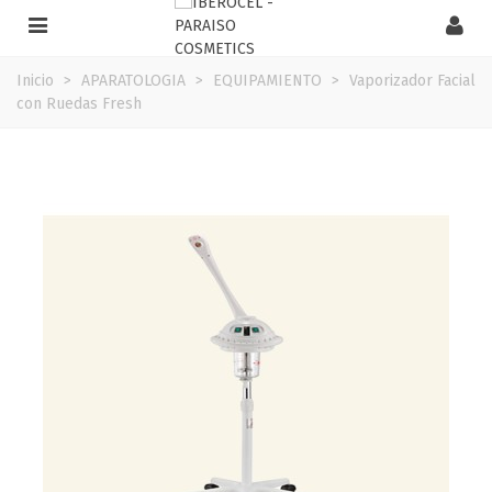
Inicio
>
APARATOLOGIA
>
EQUIPAMIENTO
>
Vaporizador Facial
con Ruedas Fresh