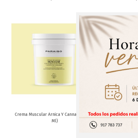
¡Regís
Crema Muscular Arnica Y Cannabis (1000
Venda Neur
Favorito
Ml)