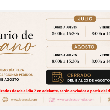
Aviso Importante
trate para acceder a los precios y realizar tus pedidos online.!
CE
Puedes hacerlo desde
Aqui!
omuscular C+I 5 Cm X 5 Mtrs (
Sabana Ajustable EXTRA 95 X
Favorito
Favorito
1 ROLLO)
Un.)