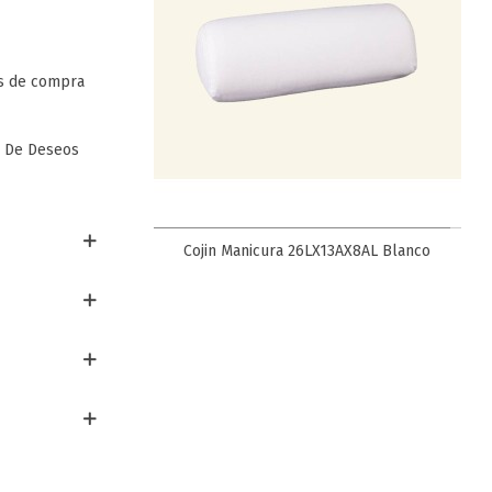
s de compra
a De Deseos
Favorito
Cojin Manicura 26LX13AX8AL Blanco
t
o Regulable En