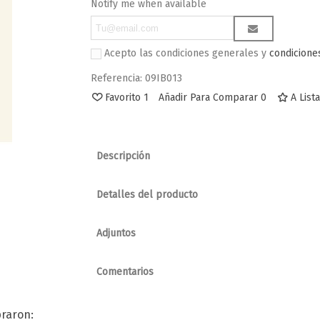
Notify me when available
Acepto las condiciones generales y
condicione
Referencia:
09IB013
Favorito
1
Añadir Para Comparar
0
A List
Descripción
Favorito
Favorito
Cojín Postural Cilíndrico Tapizado En
Sold ou
Negro
Taburete Con Respald
Detalles del producto
Altura
Adjuntos
Comentarios
raron: