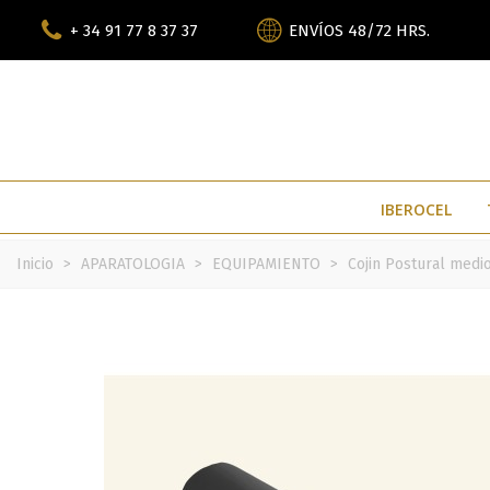
+ 34 91 77 8 37 37
ENVÍOS 48/72 HRS.
IBEROCEL
Inicio
>
APARATOLOGIA
>
EQUIPAMIENTO
>
Cojin Postural medio