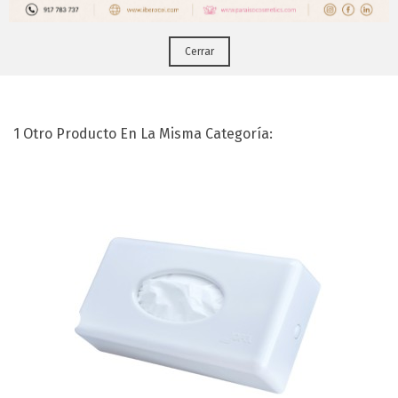
Cerrar
Dispensador Mesa Facial ABS Blanco
1 Otro Producto En La Misma Categoría: