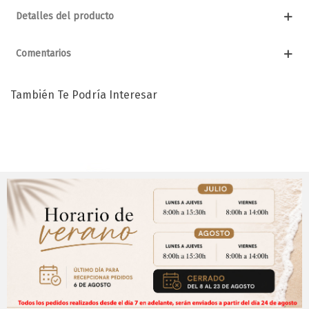
Detalles del producto
Comentarios
También Te Podría Interesar
Aviso Importante
¡Regístrate para acceder a los precios y realizar
CERRAR
tus pedidos online.!
Puedes hacerlo desde
Aqui!