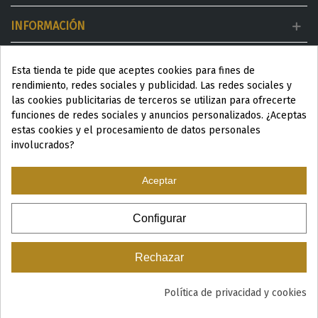
INFORMACIÓN
MI CUENTA
Esta tienda te pide que aceptes cookies para fines de
rendimiento, redes sociales y publicidad. Las redes sociales y
DESTACADOS
las cookies publicitarias de terceros se utilizan para ofrecerte
funciones de redes sociales y anuncios personalizados. ¿Aceptas
estas cookies y el procesamiento de datos personales
involucrados?
Aceptar
ESP
|
ENG
|
Configurar
© 2024 Productos Wellness para Spa y Centros de estética
Rechazar
Política de privacidad y cookies
0
Me ha gustado
Cerrar Sesión
Buscar