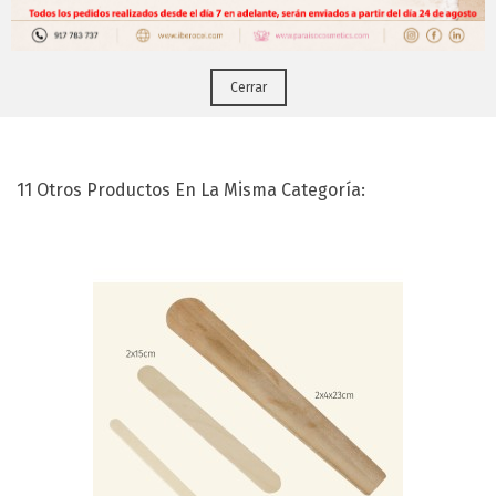
Puedes hacerlo desde
Aqui!
Cerrar
Calentador Facial 500 Ml
11 Otros Productos En La Misma Categoría: