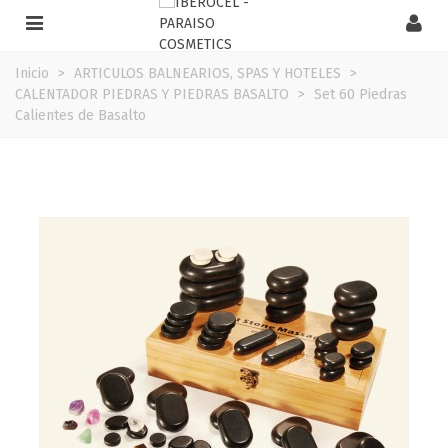
Inicio
>
ARTICULOS BALNEARIOS, SPAS Y HOTELES
>
CALENTADOR PIEDRAS Y PIEDRAS BASALTO
>
Set 60 Piedras
Calientes de Basalto