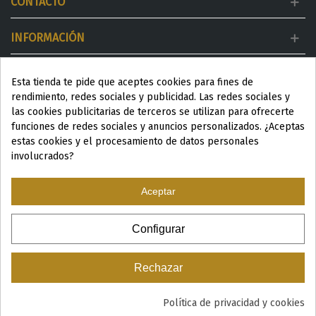
CONTACTO
INFORMACIÓN
MI CUENTA
Esta tienda te pide que aceptes cookies para fines de
rendimiento, redes sociales y publicidad. Las redes sociales y
DESTACADOS
las cookies publicitarias de terceros se utilizan para ofrecerte
funciones de redes sociales y anuncios personalizados. ¿Aceptas
estas cookies y el procesamiento de datos personales
involucrados?
Aceptar
ESP
|
ENG
|
Configurar
© 2024 Productos Wellness para Spa y Centros de estética
Rechazar
Política de privacidad y cookies
0