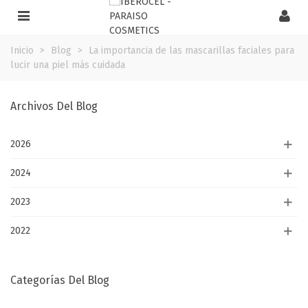
Inicio
>
Blog
>
La importancia de las mascarillas faciales para
lucir una piel más cuidada
Archivos Del Blog
2026
2024
2023
2022
Categorías Del Blog