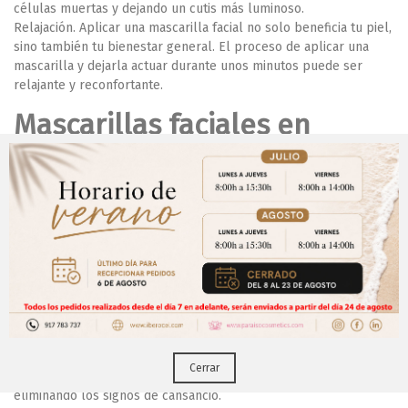
células muertas y dejando un cutis más luminoso.
Relajación
. Aplicar una mascarilla facial no solo beneficia tu piel,
sino también tu bienestar general. El proceso de aplicar una
mascarilla y dejarla actuar durante unos minutos puede ser
relajante y reconfortante.
Mascarillas faciales en
Paraíso Cosmetics
En Paraíso Cosmetics tenemos una amplia gama de mascarillas
faciales diseñadas para tratar diferentes tipos de piel y
Aviso Importante
problemas. Por ejemplo, nuestra
mascarilla antioxidante
¡Regístrate para acceder a los precios y realizar
vitamina C
neutraliza los radicales libres y estimula la síntesis
CERRAR
tus pedidos online.!
del colágeno que da firmeza a la piel. Potencia la luminosidad y
revitaliza a la vez que trata las líneas de expresión y unifica el
Puedes hacerlo desde
Aqui!
tono.
Otra excelente opción es la
mascarilla facial GOLD
, con efecto
reparador, energizante y antifatiga. Con propiedades
Cerrar
antiinflamatorias que estimulan la circulación sanguínea
eliminando los signos de cansancio.