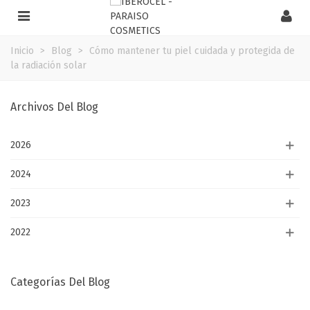
Inicio
>
Blog
>
Cómo mantener tu piel cuidada y protegida de
la radiación solar
Archivos Del Blog
2026
2024
2023
2022
Categorías Del Blog