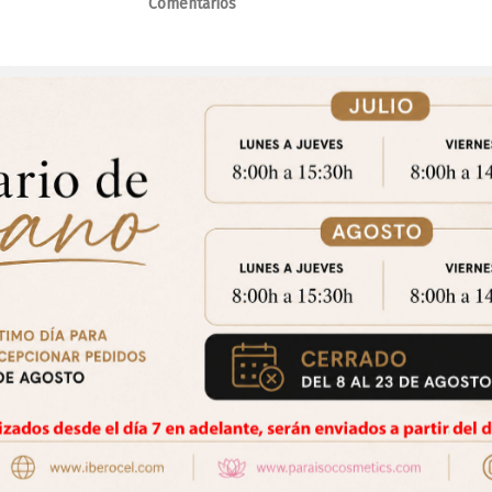
Comentarios
raron:
Aviso Importante
trate para acceder a los precios y realizar tus pedidos online.!
CE
Puedes hacerlo desde
Aqui!
quera Sin Numerar En Espiral
Favorito