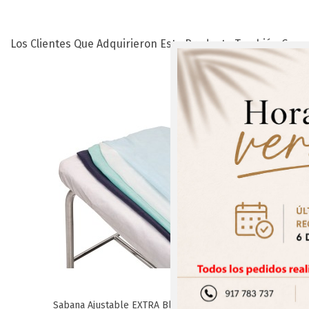
Los Clientes Que Adquirieron Este Producto También Comp
¡Regís
Sabana Ajustable EXTRA Blanca
Cinta Muñe
Favorito