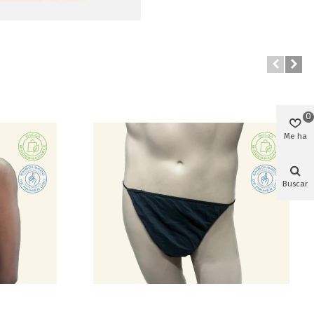
0
Me ha
gustado
Buscar