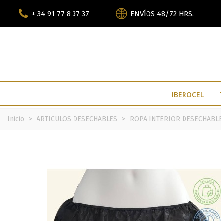
+ 34 91 77 8 37 37
ENVÍOS 48/72 HRS.
IBEROCEL
Inicio
>
ARTICULOS DESECHABLES
>
ROPA INTERIOR DESECHABL