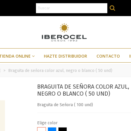
TIENDA ONLINE
HAZTE DISTRIBUIDOR
CONTACTO
E
>
Braguita de señora color azul, negro o blanco ( 50 und)
BRAGUITA DE SEÑORA COLOR AZUL,
NEGRO O BLANCO ( 50 UND)
Braguita de Señora ( 100 und)
Elige color
Blanco
Azul
Negro