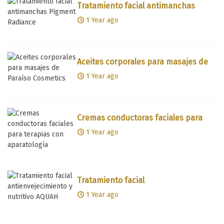
Tratamiento facial antimanchas
Pigment Radiance
1 Year ago
Aceites corporales para masajes de
Paraíso Cosmetics
1 Year ago
Cremas conductoras faciales para
terapias con aparatología
1 Year ago
Tratamiento facial
antienvejecimiento y nutritivo AQUAH
1 Year ago