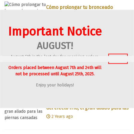
Cómo prolongar tu bronceado
veraniego
1 Year ago
Important Notice
Beneficios del aloe vera para la piel
AUGUST!
1 Year ago
August 6th is the last day for receiving orders.
Got It
Orders placed between August 7th and 24th will
not be processed until August 25th, 2025.
Tips sobre cómo cuidar la piel
acneica en verano
2 Years ago
Enjoy your holidays!
Gel efecto frío, el gran aliado para las
piernas cansadas
2 Years ago